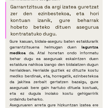
Garrantzitsua da argi izatea guretzat 
zer den ezinbestekoa, eta hori 
kontuan izanik, gure beharrak 
hobeto beteko dituen asegurua 
kontratatuko dugu.
Gure kasuan, bidaia-aseguru baten estaldurarik 
garrantzitsuena helmugan duen 
laguntza 
medikoa
 da. Atal honetan ondo informatu 
behar dugu ea aseguruak eskaintzen duen 
estaldura nahikoa izango den bidaiatzen dugun 
herrialdean. Herrialde guztiek ez dituzte kostu 
mediko berdinak, eta, horregatik, ezinbestekoa 
da jakitea zerbait gertatzen bazaigu, gure 
aseguruak bere gain hartuko dituela kostuak, 
eta ez dugula inolako kostu gehigarririk 
ordaindu beharko.
Aseguruaren arreta gure hizkuntzan izatea ere 