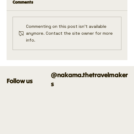
Comments
Commenting on this post isn't available
anymore. Contact the site owner for more
info.
Panama: Latinoamerikako bitxi
ezezaguna
@nakama.thetravelmaker
Follow us
s
HOME
PANAMA
NEURRIRA