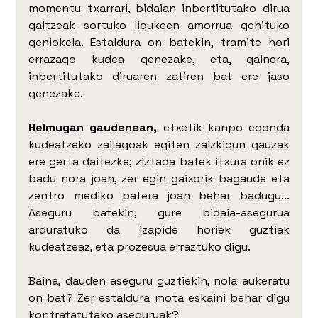
momentu txarrari, bidaian inbertitutako dirua 
galtzeak sortuko ligukeen amorrua gehituko 
geniokela. Estaldura on batekin, tramite hori 
errazago kudea genezake, eta, gainera, 
inbertitutako diruaren zatiren bat ere jaso 
genezake.
Helmugan gaudenean,
 etxetik kanpo egonda 
kudeatzeko zailagoak egiten zaizkigun gauzak 
ere gerta daitezke; ziztada batek itxura onik ez 
badu nora joan, zer egin gaixorik bagaude eta 
zentro mediko batera joan behar badugu... 
Aseguru batekin, gure bidaia-asegurua 
arduratuko da izapide horiek guztiak 
kudeatzeaz, eta prozesua erraztuko digu.
Baina, dauden aseguru guztiekin, nola aukeratu 
on bat? Zer estaldura mota eskaini behar digu 
kontratatutako aseguruak? 