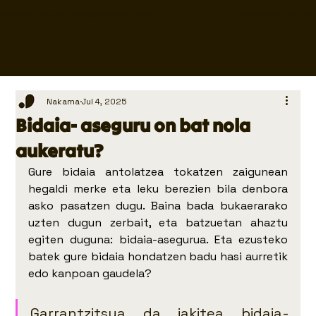
Esperientzia berrien egutegia eskuragarri                                        
Nakama
Jul 4, 2025
Bidaia- aseguru on bat nola
aukeratu?
Gure bidaia antolatzea tokatzen zaigunean 
hegaldi merke eta leku berezien bila denbora 
asko pasatzen dugu. Baina bada bukaerarako 
uzten dugun zerbait, eta batzuetan ahaztu 
egiten duguna: bidaia-asegurua. Eta ezusteko 
batek gure bidaia hondatzen badu hasi aurretik 
edo kanpoan gaudela? 
Garrantzitsua da jakitea bidaia-