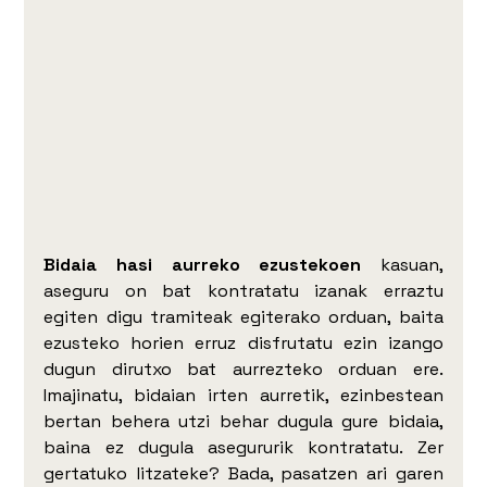
Bidaia hasi aurreko ezustekoen
 kasuan, 
aseguru on bat kontratatu izanak erraztu 
egiten digu tramiteak egiterako orduan, baita 
ezusteko horien erruz disfrutatu ezin izango 
dugun dirutxo bat aurrezteko orduan ere. 
Imajinatu, bidaian irten aurretik, ezinbestean 
bertan behera utzi behar dugula gure bidaia, 
baina ez dugula asegururik kontratatu. Zer 
gertatuko litzateke? Bada, pasatzen ari garen 