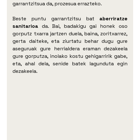
garrantzitsua da, prozesua errazteko.
Beste puntu garrantzitsu bat 
aberriratze 
sanitarioa
 da. Bai, badakigu gai honek oso 
gorputz txarra jartzen duela, baina, zoritxarrez, 
gerta daiteke, eta ziurtatu behar dugu gure 
aseguruak gure herrialdera eraman dezakeela 
gure gorputza, inolako kostu gehigarririk gabe, 
eta, ahal dela, senide batek lagunduta egin 
dezakeela.