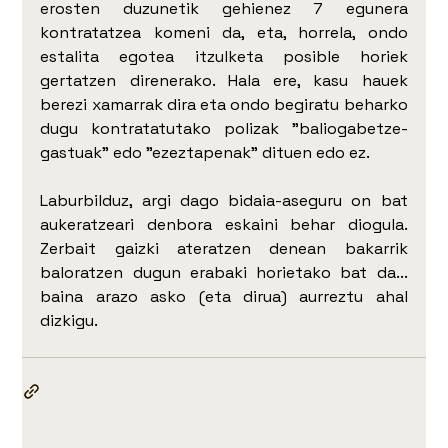
erosten duzunetik gehienez 7 egunera 
kontratatzea komeni da, eta, horrela, ondo 
estalita egotea itzulketa posible horiek 
gertatzen direnerako. Hala ere, kasu hauek 
berezi xamarrak dira eta ondo begiratu beharko 
dugu kontratatutako polizak "baliogabetze-
gastuak" edo "ezeztapenak" dituen edo ez. 
Laburbilduz, argi dago bidaia-aseguru on bat 
aukeratzeari denbora eskaini behar diogula. 
Zerbait gaizki ateratzen denean bakarrik 
baloratzen dugun erabaki horietako bat da... 
baina arazo asko (eta dirua) aurreztu ahal 
dizkigu.