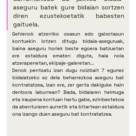
aseguru batek gure bidaian sortzen 
diren ezustekoetatik babesten 
gaituela.
Gehienok atzerriko osasun edo gaixotasun 
kontuekin lotzen ditugu bidaia-aseguruak, 
baina aseguru horiek beste egoera batzuetan 
ere estaldura ematen digute, hala nola 
atzerapenetan, ekipaje-galeretan...
Denok pentsatu izan dugu noizbait 7 egunez 
bidaiatzeko ez dela beharrezkoa aseguru bat 
kontratatzea, izan ere, zer gerta dakiguke hain 
denbora laburrean? Bada, bidaiaren helmuga 
eta iraupena kontuan hartu gabe, ezinbestekoa 
da abenturaren aurretik eta bitartean estaldura 
ona izango duen aseguru bat kontratatzea.