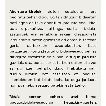
Abentura-kirolek
 duten estaldurari ere 
begiratu behar diogu. Egiten ditugun bidaietan 
beti egon daiteke abentura-jarduera edo -kirol 
bat; urpekaritza, raftinga, surfa... bidaia-
aseguruek ere estaldura eskain diezagukete 
jardueraren batez gozatzen ari garen bitartean 
gerta daitezkeen ezustekoetan. Kasu 
batzuetan, kontratatutako bidaia-aseguruek ez 
dizkigute estaltzen egin nahi ditugun jarduera 
guztiak, eta, beraz, zer estaltzen duten eta zer 
ez argi izan beharko dugu. Praktikatu nahi 
dugun kirolen bat estaltzen ez badute, 
irtenbideren bat bilatu beharko dugu jarduera 
hori aparteko aseguru batekin estaltzeko.
Bidaia 
bertan behera utzi
 behar 
badugu,bidaia-asegurua hegazkin-txartela 