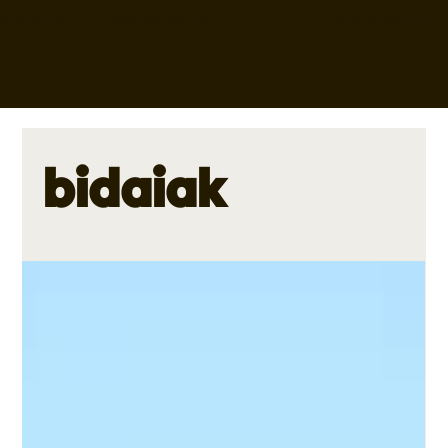
Esperientzia berrien egutegia eskuragarri                                        
bidaiak