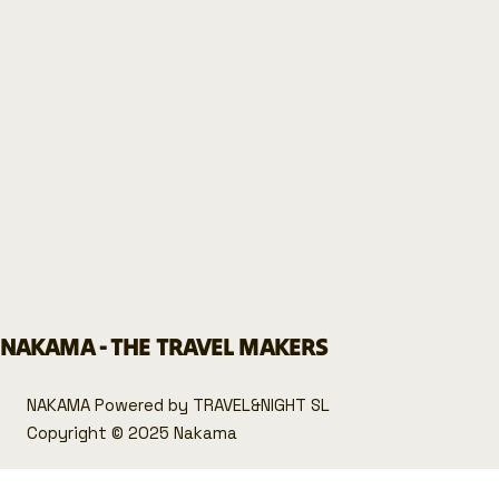
MANIFIESTO NAKAMA
BLOG NAKAMA
POLÍTICA DE PRIVACIDAD
POLÍTICA DE COOKIES
AVISO LEGAL
SOBRE NOSOTRAS
CONTACTO
NAKAMA - THE TRAVEL MAKERS
NAKAMA Powered by TRAVEL&NIGHT SL
Copyright © 2025 Nakama