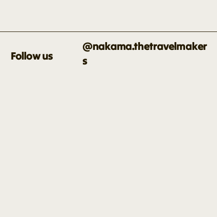
@nakama.thetravelmaker
Follow us
s
HOME
FAVORITOS
PANAMÁ
PANAMÁ KITE EXPERIENCE
COLOMBIA
BAJA CALIFORNIA SUR
A MEDIDA
FAQ