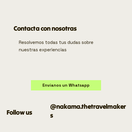
Contacta con nosotras
Resolvemos todas tus dudas sobre
nuestras experiencias
Envíanos un Whatsapp
Contactar por email
@nakama.thetravelmaker
Follow us
s