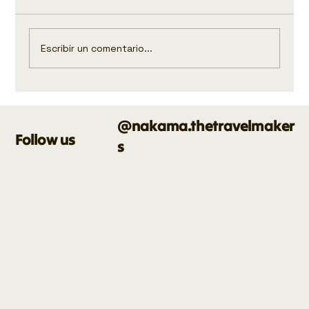
Escribir un comentario...
@nakama.thetravelmaker
Follow us
s
Casa Kolacho en Medellín: viajar en grupo a
Colombia con impacto real
HOME
FAVORITOS
PANAMÁ
PANAMÁ KITE EXPERIENCE
COLOMBIA
BAJA CALIFORNIA SUR