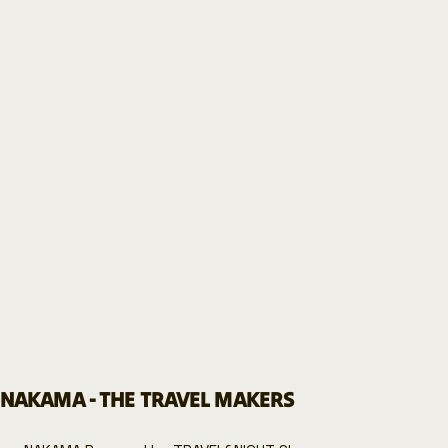
A MEDIDA
FAQ
MANIFIESTO NAKAMA
BLOG NAKAMA
POLÍTICA DE PRIVACIDAD
POLÍTICA DE COOKIES
AVISO LEGAL
SOBRE NOSOTRAS
CONTACTO
NAKAMA - THE TRAVEL MAKERS