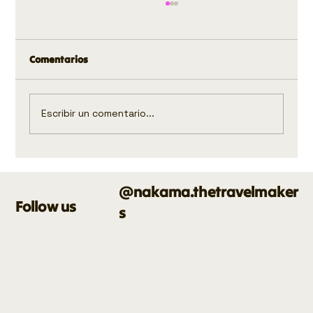
Comentarios
Escribir un comentario...
Cómo viajar de forma sostenible sin
dañar el océano
@nakama.thetravelmaker
Follow us
s
HOME
FAVORITOS
PANAMÁ